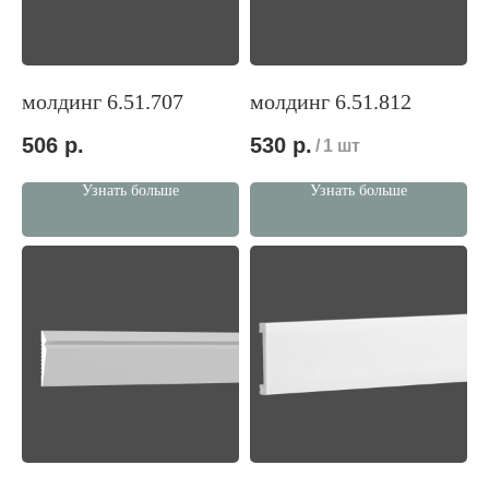
молдинг 6.51.707
молдинг 6.51.812
506
р.
530
р.
/
1 шт
Узнать больше
Узнать больше