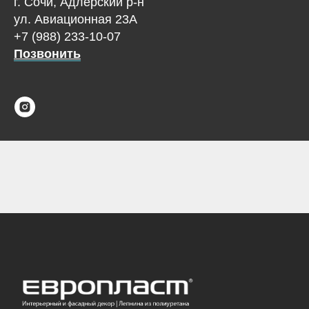
г. Сочи, Адлерский р-н
ул. Авиационная 23А
+7 (988) 233-10-07
Позвонить