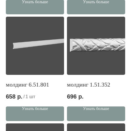
Узнать больше
Узнать больше
молдинг 6.51.801
молдинг 1.51.352
658
р.
696
р.
/
1 шт
Узнать больше
Узнать больше