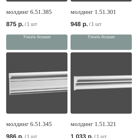
молдинг 6.51.385
молдинг 1.51.301
875
р.
948
р.
/
1 шт
/
1 шт
Узнать больше
Узнать больше
молдинг 6.51.345
молдинг 1.51.321
986
р.
1 033
р.
/
1 шт
/
1 шт