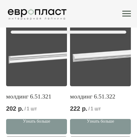
Главная
→
Молдинги
молдинг 6.51.321
молдинг 6.51.322
202
р.
222
р.
/
1 шт
/
1 шт
Узнать больше
Узнать больше