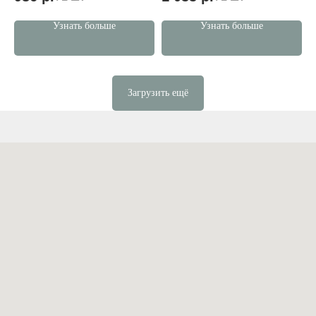
Узнать больше
Узнать больше
Загрузить ещё