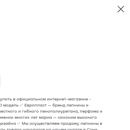
 купить в официальном интернет-магазине -
3D модель ✅ Европласт — бренд лепнины и
жесткого и гибкого пенополиуретана, перфома и
жении многих лет марка — cиноним высокого
 дизайна ✅ Мы осуществляем продажу лепнины в
сть товара находится на нашем складе в Сочи.