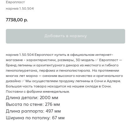
Европласт
карниз 1.50.504
7738,00
р.
Добавить в корзину
карниз 1.50.504 Европласт купить в официальном интернет-
магазине - характеристики, размеры, 3D модель ✅ Европласт —
бренд лепнины и архитектурного декора из жесткого и гибкого
пенополиуретана, перфома и пенополистирола. На протяжении
многих лет марка — cиноним высокого качества и оригинального
дизайна ✅ Мы осуществляем продажу лепнины в Сочи и Адлере.
Большая часть товара находится на нашем складе в Сочи.
Поставки с фабрики еженедельные.
Длина детали: 2000 мм
Высота по стене: 276 мм
Длина раппорта: 497 мм
Ширина по потолку: 67 мм