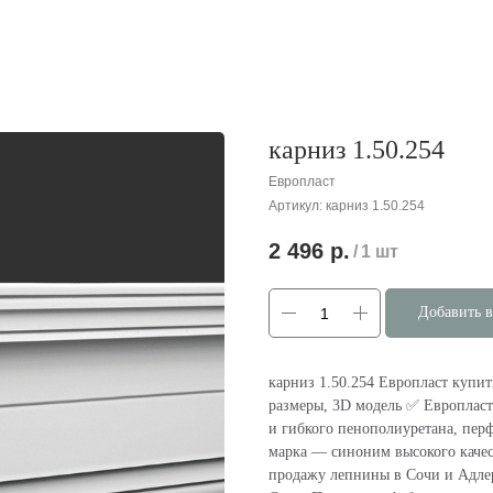
карниз 1.50.254
Европласт
Артикул:
карниз 1.50.254
2 496
р.
/
1 шт
Добавить в
карниз 1.50.254 Европласт купит
размеры, 3D модель ✅ Европласт
и гибкого пенополиуретана, пер
марка — cиноним высокого каче
продажу лепнины в Сочи и Адлере