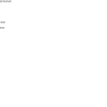
дельные.
0 мм
 мм