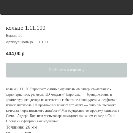
кольцо 1.11.100
Европласт
Артикул:
кольцо 1.11.100
404,00
р.
Добавить в корзину
кольцо 1.11.100 Европласт купить в официальном интернет-магазине -
характеристики, размеры, 3D модель ✅ Европласт — бренд лепнины и
архитектурного декора из жесткого и гибкого пенополиуретана, перфома и
пенополистирола. На протяжении многих лет марка — cиноним высокого
качества и оригинального дизайна ✅ Мы осуществляем продажу лепнины в
Сочи и Адлере. Большая часть товара находится на нашем складе в Сочи.
Поставки с фабрики еженедельные.
Толщина: 26 мм