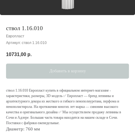
ствол 1.16.010
Европласт
Артикул:
ствол 1.16.010
10731,00
р.
Добавить в корзину
ствол 1.16.010 Европласт купить в официальном интернет-магазине -
характеристики, размеры, 3D модель ✅ Европласт — бренд лепнины и
архитектурного декора из жесткого и гибкого пенополиуретана, перфома и
пенополистирола. На протяжении многих лет марка — cиноним высокого
качества и оригинального дизайна ✅ Мы осуществляем продажу лепнины в
Сочи и Адлере. Большая часть товара находится на нашем складе в Сочи.
Поставки с фабрики еженедельные.
Диаметр: 760 мм