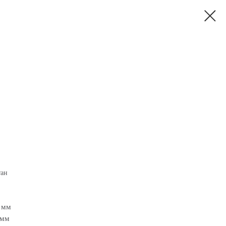
тан
0 мм
 мм