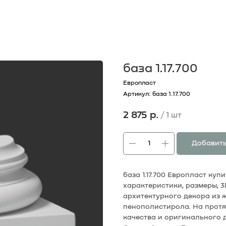
база 1.17.700
Европласт
Артикул:
база 1.17.700
2 875
р.
/
1 шт
Добавить
база 1.17.700 Европласт ку
характеристики, размеры, 
архитектурного декора из 
пенополистирола. На протя
качества и оригинального