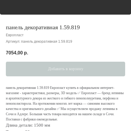
панель декоративная 1.59.819
Европласт
Артикул:
панель декоративная 1.59.819
7054,00
р.
Добавить в корзину
панель декоративная 1.59.819 Европласт купить в официальном интернет-
магазине - характеристики, размеры, 3D модель ✅ Европласт — бренд лепнины
и архитектурного декора из жесткого и гибкого пенополиуретана, перфома и
пенополистирола. На протяжении многих лет марка — cиноним высокого
качества и оригинального дизайна ✅ Мы осуществляем продажу лепнины в
Сочи и Адлере. Большая часть товара находится на нашем складе в Сочи.
Поставки с фабрики еженедельные.
Длина детали: 1500 мм