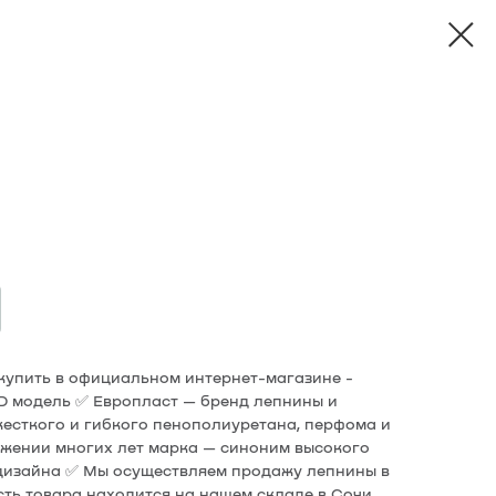
т купить в официальном интернет-магазине -
3D модель ✅ Европласт — бренд лепнины и
жесткого и гибкого пенополиуретана, перфома и
жении многих лет марка — cиноним высокого
 дизайна ✅ Мы осуществляем продажу лепнины в
сть товара находится на нашем складе в Сочи.