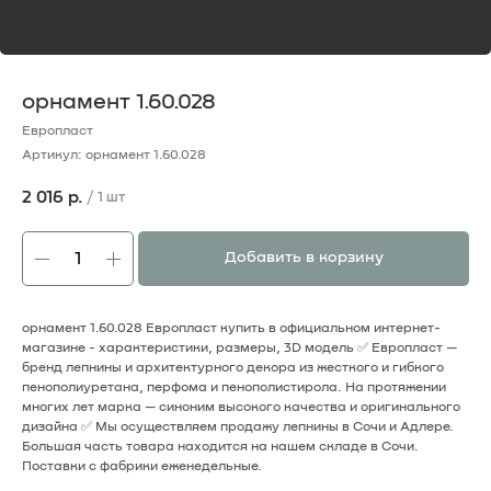
орнамент 1.60.028
Европласт
Артикул:
орнамент 1.60.028
2 016
р.
/
1 шт
Добавить в корзину
орнамент 1.60.028 Европласт купить в официальном интернет-
магазине - характеристики, размеры, 3D модель ✅ Европласт —
бренд лепнины и архитектурного декора из жесткого и гибкого
пенополиуретана, перфома и пенополистирола. На протяжении
многих лет марка — cиноним высокого качества и оригинального
дизайна ✅ Мы осуществляем продажу лепнины в Сочи и Адлере.
Большая часть товара находится на нашем складе в Сочи.
Поставки с фабрики еженедельные.